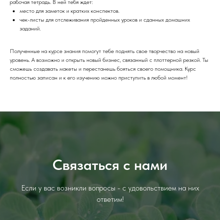
рабочая тетрадь. В ней тебя ждет:
место для заметок и кратких конспектов.
чек-листы для отслеживания пройденных уроков и сданных домашних
заданий.
Полученные на курсе знания помогут тебе поднять свое творчество на новый
уровень. А возможно и открыть новый бизнес, связанный с плоттерной резкой. Ты
сможешь создавать макеты и перестанешь бояться своего помощника. Курс
полностью записан и к его изучению можно приступить в любой момент!
Связаться с нами
Если у вас возникли вопросы - с удовольствием на них
ответим!