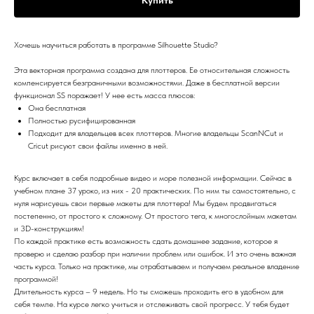
Хочешь научиться работать в программе Silhouette Studio?
Эта векторная программа создана для плоттеров. Ее относительная сложность
компенсируется безграничными возможностями. Даже в бесплатной версии
функционал SS поражает! У нее есть масса плюсов:
Она бесплатная
Полностью русифицированная
Подходит для владельцев всех плоттеров. Многие владельцы ScanNCut и
Cricut рисуют свои файлы именно в ней.
Курс включает в себя подробные видео и море полезной информации. Сейчас в
учебном плане 37 уроко, из них - 20 практических. По ним ты самостоятельно, с
нуля нарисуешь свои первые макеты для плоттера! Мы будем продвигаться
постепенно, от простого к сложному. От простого тега, к многослойным макетам
и 3D-конструкциям!
По каждой практике есть возможность сдать домашнее задание, которое я
проверю и сделаю разбор при наличии проблем или ошибок. И это очень важная
часть курса. Только на практике, мы отрабатываем и получаем реальное владение
программой!
Длительность курса – 9 недель. Но ты сможешь проходить его в удобном для
себя темпе. На курсе легко учиться и отслеживать свой прогресс. У тебя будет