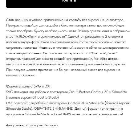
Стильное и изысканное приглашение на свадьбу для вырезания на плоттере.
Прекрасно подойдут для свадьбы в бохо или кантри стиле, достаточно будет
только подобрать бумагу необходимого цвета. Размер приглашения в собранном
виде 11х18,5смХотите оригинальности? Сделайте приглашению 2 створки и
добавьте внутрь фото. Такое приглашение ваши гости гарантированно захотят
сохранить навсегда! Надпись и лиственный декор на обложке для вырезания из
самоклеящейся пленки. Детали макета открытки V073 "Для тебя", "пояс"
открытки, подходят для макета свадебного приглашения. Меняйте детали
местами и получайте новые варианты оформления приглашения или открытки.
При покупке макета приглашения бонус - отдельный макет для вырезания
веточек с обложки.
Форматы макета: SVG и DXF.
SVG подходит для работы с плоттерами Cricut, Brother, Contour 30 и Silhouette
(платные версии Silhouette Studio)
DXF подходит для работы с плоттерами Contour 30 и Silhouette (базовая версия
Silhouette Studio). ОБРАТИТЕ ВНИМАНИЕ! Данный формат при открытии в
программах Silhouette Studio и CorelDRAW может искажать размер макетов!
Автор макета: Виктория Рыгалова