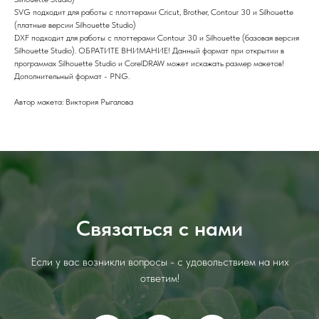
SVG подходит для работы с плоттерами Cricut, Brother, Contour 30 и Silhouette
(платные версии Silhouette Studio)
DXF подходит для работы с плоттерами Contour 30 и Silhouette (базовая версия
Silhouette Studio). ОБРАТИТЕ ВНИМАНИЕ! Данный формат при открытии в
программах Silhouette Studio и CorelDRAW может искажать размер макетов!
Дополнительный формат - PNG.
Автор макета: Виктория Рыгалова
Связаться с нами
Если у вас возникли вопросы - с удовольствием на них
ответим!