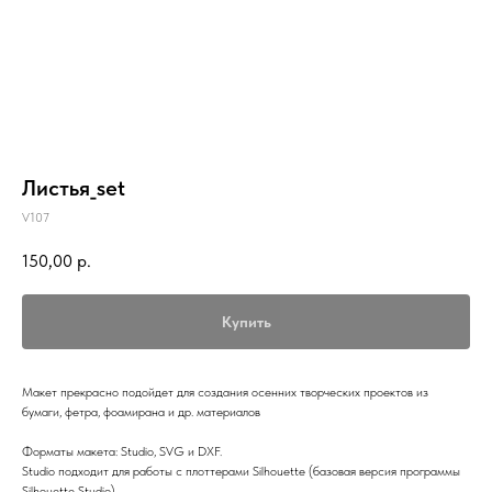
Листья_set
V107
150,00
р.
Купить
Макет прекрасно подойдет для создания осенних творческих проектов из
бумаги, фетра, фоамирана и др. материалов
Форматы макета: Studio, SVG и DXF.
Studio подходит для работы с плоттерами Silhouette (базовая версия программы
Silhouette Studio)