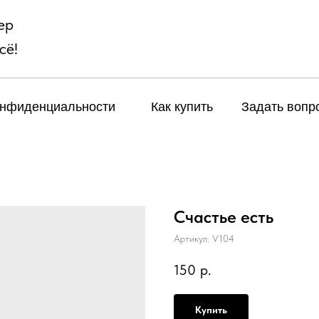
ер
сё!
онфиденциальности
Как купить
Задать вопр
Счастье есть
Артикул:
V104
150
р.
Купить