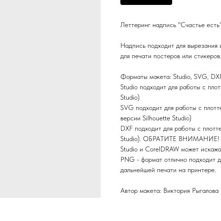
Леттеринг надпись "Счастье есть
Надпись подходит для вырезания 
для печати постеров или стикеров
Форматы макета: Studio, SVG, DX
Studio подходит для работы с плот
Studio)
SVG подходит для работы с плоттер
версии Silhouette Studio)
DXF подходит для работы с плоттер
Studio). ОБРАТИТЕ ВНИМАНИЕ! Да
Studio и CorelDRAW может искажа
PNG - формат отлично подходит д
дальнейшей печати на принтере.
Автор макета: Виктория Рыгалова