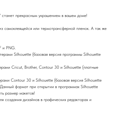
" станет прекрасным украшением в вашем доме!
из самоклеящейся или термотрансферной пленок. А так же
.
F и PNG.
терами Silhouette (базовая версия программы Silhouette
ами Cricut, Brother, Contour 30 и Silhouette (платные
ами Contour 30 и Silhouette (базовая версия Silhouette
нный формат при открытии в программах Silhouette
ть размер макетов!
ля создания дизайнов в графических редакторах и