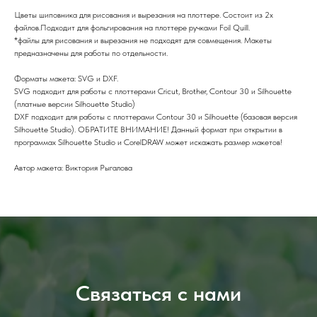
Цветы шиповника для рисования и вырезания на плоттере. Состоит из 2х
файлов.Подходит для фольгирования на плоттере ручками Foil Quill.
*файлы для рисования и вырезания не подходят для совмещения. Макеты
предназначены для работы по отдельности.
Форматы макета: SVG и DXF.
SVG подходит для работы с плоттерами Cricut, Brother, Contour 30 и Silhouette
(платные версии Silhouette Studio)
DXF подходит для работы с плоттерами Contour 30 и Silhouette (базовая версия
Silhouette Studio). ОБРАТИТЕ ВНИМАНИЕ! Данный формат при открытии в
программах Silhouette Studio и CorelDRAW может искажать размер макетов!
Автор макета: Виктория Рыгалова
Связаться с нами